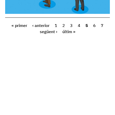
« primer
‹ anterior
1
2
3
4
5
6
7
següent ›
últim »