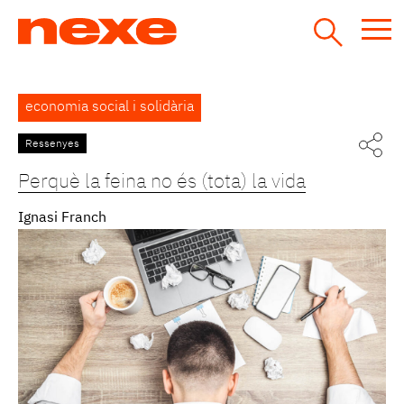
Jump
to
navigation
Back
economia social i solidària
to
top
Ressenyes
Pàgines
Perquè la feina no és (tota) la vida
Ignasi Franch