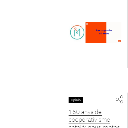
Opinió
160 anys de
cooperativisme
català: nous reptes