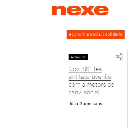
Jump
to
navigation
Back
economia social i solidària
to
top
Actualitat
Pàgines
‘JovESS’: les
entitats juvenils
com a motors de
canvi social
Júlia Gamissans