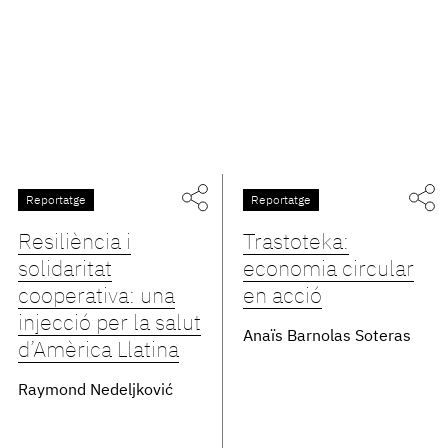
Reportatge
Reportatge
Resiliència i
Trastoteka:
solidaritat
economia circular
cooperativa: una
en acció
injecció per la salut
Anaïs Barnolas Soteras
d’Amèrica Llatina
Raymond Nedeljković