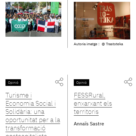
Autoria imatge :
@ Trastoteka
Opinió
Opinió
Turisme i
FESSRural,
Economia Social i
enxarxant els
Solidària: una
territoris
oportunitat per a la
Annaïs Sastre
transformació