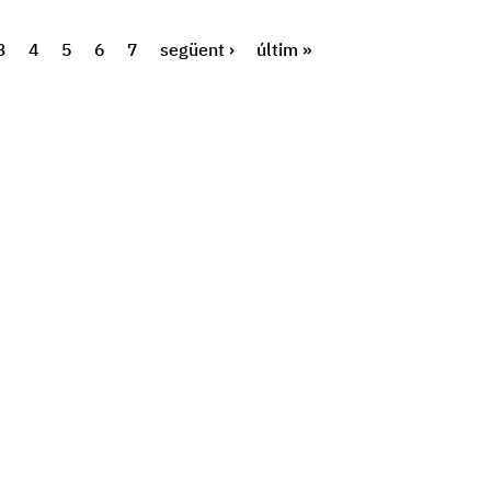
3
4
5
6
7
següent ›
últim »