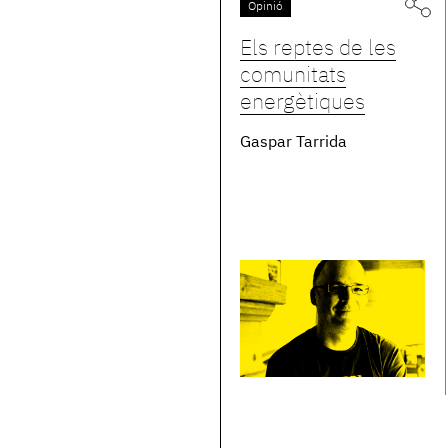
Opinió
Els reptes de les
comunitats
energètiques
Gaspar Tarrida