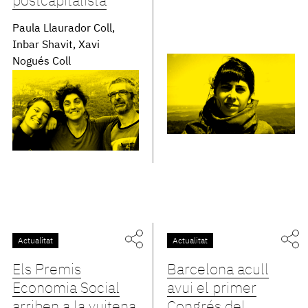
postcapitalista
Paula Llaurador Coll,
Inbar Shavit, Xavi
Nogués Coll
Actualitat
Actualitat
Els Premis
Barcelona acull
Economia Social
avui el primer
arriben a la vuitena
Congrés del