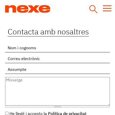
Jump
to
navigation
Back
Contacta amb nosaltres
to
top
Nom
i
Correu
cognoms
electrònic
*
Assumpte
*
*
Missatge
*
Política
He llegit i accepto la
Política de privacitat