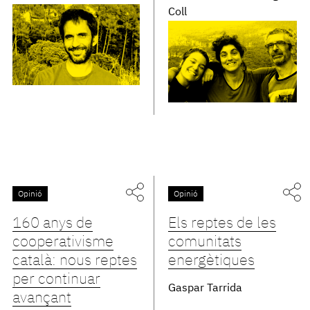
Coll
Opinió
Opinió
160 anys de
Els reptes de les
cooperativisme
comunitats
català: nous reptes
energètiques
per continuar
Gaspar Tarrida
avançant