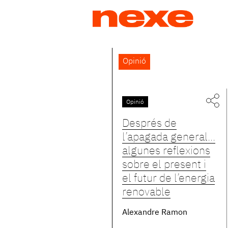
Jump
to
navigation
Back
Opinió
to
top
Opinió
Pàgines
Després de
l’apagada general...
algunes reflexions
sobre el present i
el futur de l’energia
renovable
Alexandre Ramon