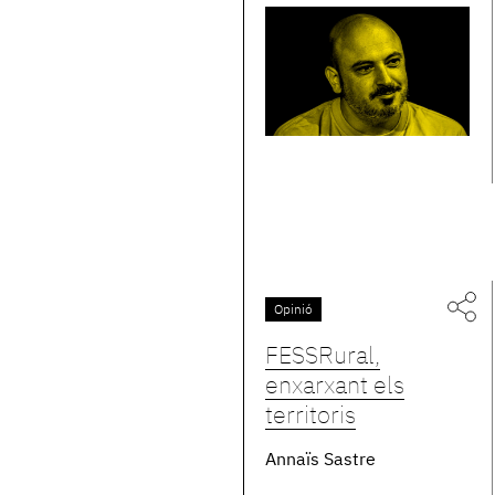
Opinió
FESSRural,
enxarxant els
territoris
Annaïs Sastre