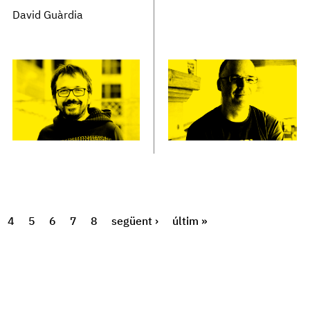
David Guàrdia
4
5
6
7
8
següent ›
últim »