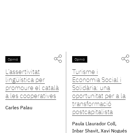
Opinió
Opinió
L’assertivitat
Turisme i
lingüística per
Economia Social i
promoure el català
Solidària: una
a les cooperatives
oportunitat per a la
transformació
Carles Palau
postcapitalista
Paula Llaurador Coll,
Inbar Shavit, Xavi Nogués