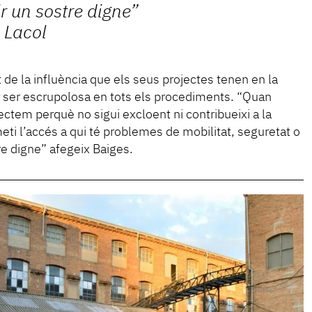
ir un sostre digne”
 Lacol
t de la influència que els seus projectes tenen en la
r ser escrupolosa en tots els procediments. “Quan
ectem perquè no sigui excloent ni contribueixi a la
meti l’accés a qui té problemes de mobilitat, seguretat o
tre digne” afegeix Baiges.