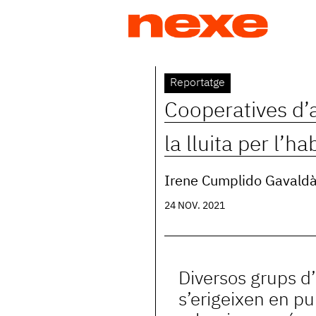
Jump
to
navigation
Back
Reportatge
to
Cooperatives d’
top
la lluita per l’ha
Irene Cumplido Gavald
24 NOV. 2021
Diversos grups d
s’erigeixen en pu