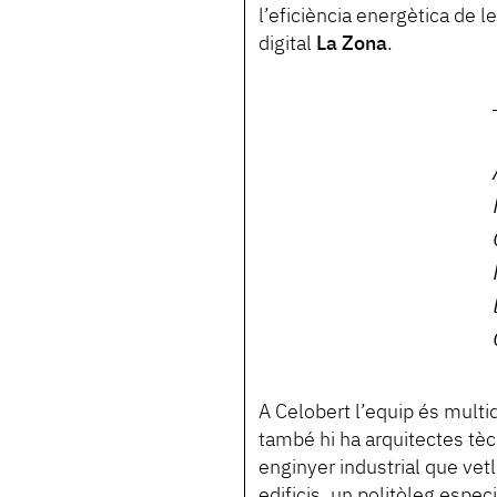
l’eficiència energètica de l
digital
La Zona
.
A Celobert l’equip és multid
també hi ha arquitectes tèc
enginyer industrial que vetll
edificis, un politòleg espec