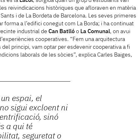
ts és la
Lacol
, sorgida quan un grup d’estudiants van
es reivindicacions històriques que afloraven en matèria
e Sants i de La Bordeta de Barcelona. Les seves primeres
r forma a l’edifici conegut com La Borda; i ha continuat
recinte industrial de
Can Batlló
o
La Comunal
, on avui
’experiències cooperatives. “Fem una arquitectura
s del principi, vam optar per esdevenir cooperativa a fi
dicions laborals de les sòcies”, explica Carles Baiges,
un espai, el
no sigui excloent ni
entrificació, sinó
s a qui té
litat, seguretat o