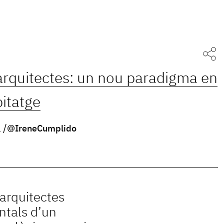
arquitectes: un nou paradigma en
bitatge
à
@IreneCumplido
’arquitectes
ntals d’un