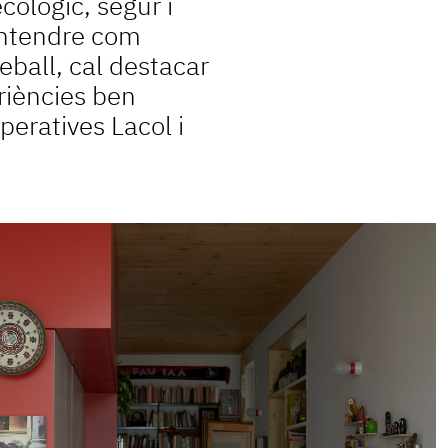
ològic, segur i
entendre com
reball, cal destacar
riències ben
peratives Lacol i