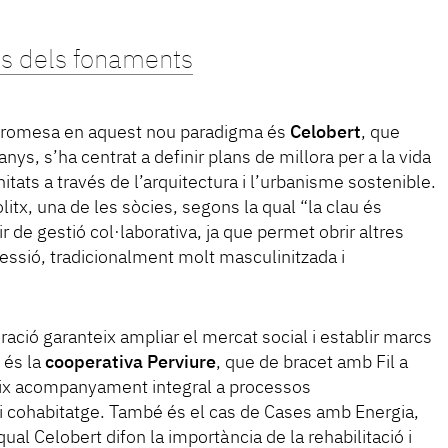
es dels fonaments
promesa en aquest nou paradigma és
Celobert
, que
nys, s’ha centrat a definir plans de millora per a la vida
tats a través de l’arquitectura i l’urbanisme sostenible.
dolitx, una de les sòcies, segons la qual “la clau és
ir de gestió col·laborativa, ja que permet obrir altres
essió, tradicionalment molt masculinitzada i
eració garanteix ampliar el mercat social i establir marcs
 és la
cooperativa Perviure
, que de bracet amb Fil a
reix acompanyament integral a processos
 i cohabitatge. També és el cas de Cases amb Energia,
qual Celobert difon la importància de la rehabilitació i