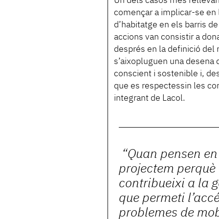
Un dels casos més rellevan
començar a implicar-se en l
d’habitatge en els barris d
accions van consistir a dona
després en la definició del 
s’aixopluguen una desena d
conscient i sostenible i, de
que es respectessin les con
integrant de Lacol.
“Quan pensen en 
projectem perquè 
contribueixi a la g
que permeti l’accé
problemes de mobi