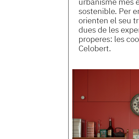
urbanisme més ec
sostenible. Per 
orienten el seu t
dues de les expe
properes: les coo
Celobert.