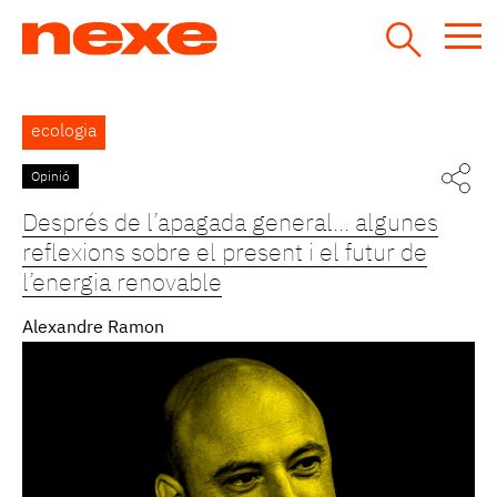
Jump
to
navigation
Back
ecologia
to
top
Opinió
Pàgines
Després de l’apagada general... algunes
reflexions sobre el present i el futur de
l’energia renovable
Alexandre Ramon