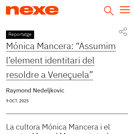
Jump
to
navigation
Back
Reportatge
to
Mónica Mancera: “Assumim
top
l’element identitari del
resoldre a Veneçuela”
Raymond Nedeljkovic
9 OCT. 2025
La cultora Mónica Mancera i el