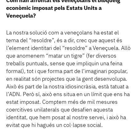
Com han afrontat els veneçolans el bloqueig
econòmic imposat pels Estats Units a
Veneçuela?
La nostra solució com a veneçolans ha estat el
tema del “resoldre”, és a dir, crec que aquest és
l’element identitari del “resoldre” a Veneçuela. Allò
que anomenem “matar un tigre” (fer diversos
treballs puntuals, sense que impliquin una feina
formal), tot i que forma part de l’imaginari popular,
en realitat són projectes que la gent desenvolupa.
Això és part de la nostra idiosincràsia, està tatuat a
l’ADN. Però sí, això ens situa en un límit que ens ha
estat imposat. Comptem més de mil mesures
coercitives unilaterals que desafien aquesta
identitat, que hem posat al nostre servei, i això ha
evitat que hi hagués un col·lapse social.