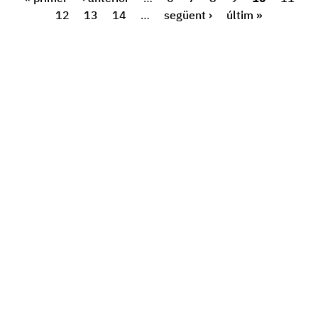
12
13
14
…
següent ›
últim »