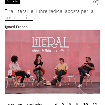
Actualitat
Fira Literal: el llibre radical aposta per la
sostenibilitat
Ignasi Franch
« primer
‹ anterior
…
6
7
8
9
10
11