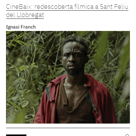
CineBaix: redescoberta fílmica a Sant Feliu
del Llobregat
Ignasi Franch