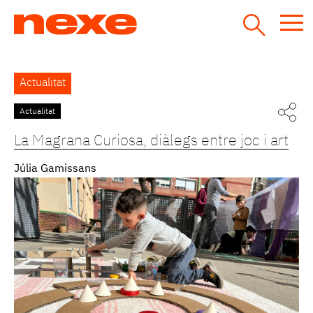
Jump
to
navigation
Back
Actualitat
to
top
Actualitat
Pàgines
La Magrana Curiosa, diàlegs entre joc i art
Júlia Gamissans