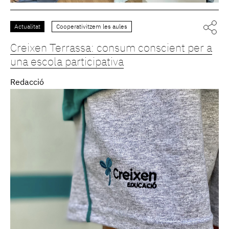
Actualitat
Cooperativitzem les aules
Creixen Terrassa: consum conscient per a
una escola participativa
Redacció