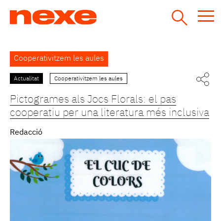
Jump
to
navigation
Back
Cooperativitzem les aules
to
top
Actualitat
Cooperativitzem les aules
Pàgines
Pictogrames als Jocs Florals: el pas
cooperatiu per una literatura més inclusiva
Redacció