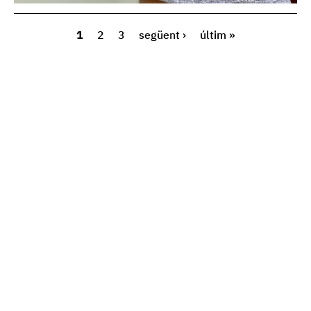
1
2
3
següent ›
últim »