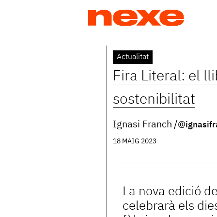
Jump
to
navigation
Back
Actualitat
to
Fira Literal: el l
top
sostenibilitat
Ignasi Franch
@ignasifr
18 MAIG 2023
La nova edició d
celebrarà els die