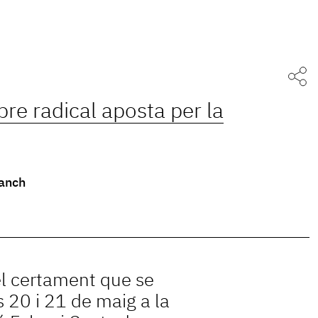
libre radical aposta per la
anch
el certament que se
s 20 i 21 de maig a la