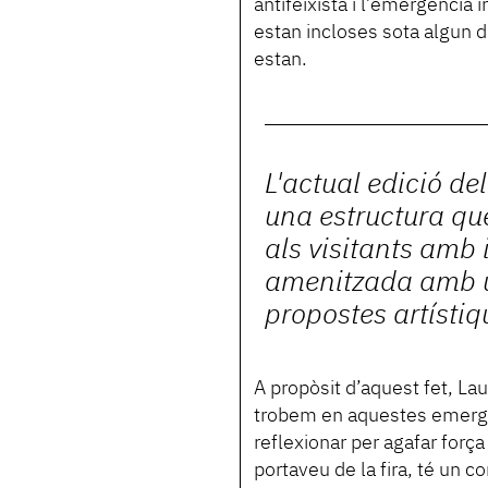
antifeixista i l’emergència i
estan incloses sota algun d
estan.
L'actual edició de
una estructura que 
als visitants amb 
amenitzada amb u
propostes artístiq
A propòsit d’aquest fet, L
trobem en aquestes emergèn
reflexionar per agafar força
portaveu de la fira, té un co