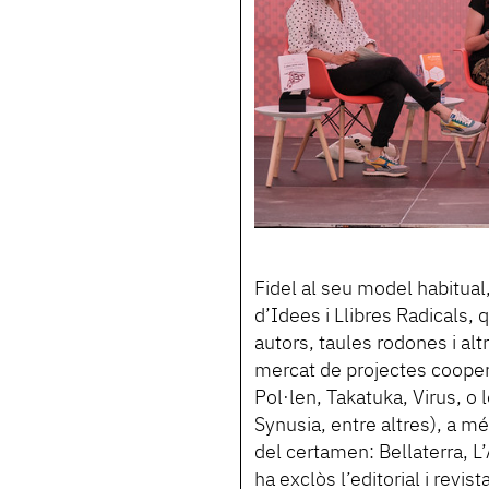
Fidel al seu model habitua
d’Idees i Llibres Radicals,
autors, taules rodones i al
mercat de projectes coopera
Pol·len, Takatuka, Virus, o l
Synusia, entre altres), a mé
del certamen: Bellaterra, L
ha exclòs l’editorial i revist