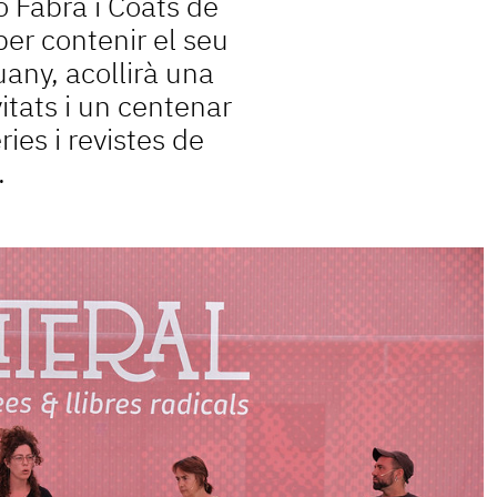
ó Fabra i Coats de
er contenir el seu
any, acollirà una
itats i un centenar
eries i revistes de
.