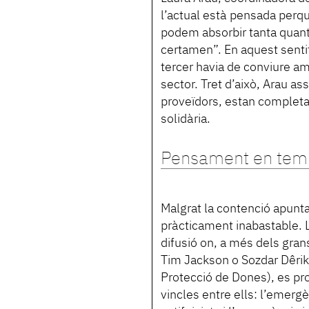
l’actual està pensada perq
podem absorbir tanta quanti
certamen”. En aquest sentit
tercer havia de conviure amb
sector. Tret d’això, Arau as
proveïdors, estan completam
solidària.
Pensament en temp
Malgrat la contenció apunta
pràcticament inabastable. 
difusió on, a més dels gran
Tim Jackson o Sozdar Dêri
Protecció de Dones), es p
vincles entre ells: l’emerg