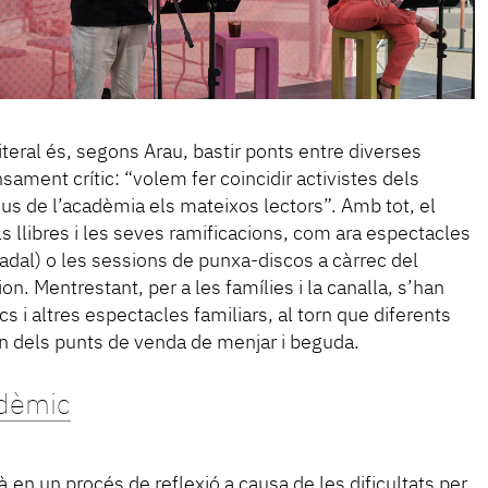
iteral és, segons Arau, bastir ponts entre diverses
sament crític: “volem fer coincidir activistes dels
s de l’acadèmia els mateixos lectors”. Amb tot, el
 llibres i les seves ramificacions, com ara espectacles
adal) o les sessions de punxa-discos a càrrec del
ion. Mentrestant, per a les famílies i la canalla, s’han
 i altres espectacles familiars, al torn que diferents
n dels punts de venda de menjar i beguda.
ndèmic
tà en un procés de reflexió a causa de les dificultats per