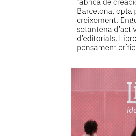
fàbrica de creaci
Barcelona, opta p
creixement. Engu
setantena d’activ
d’editorials, llibr
pensament crític