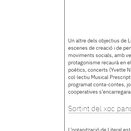
Un altre dels objectius de L
escenes de creació i de pen
moviments socials, amb veu
protagonisme recaurà en els
poètics, concerts (Yvette N
col·lectiu Musical Prescript
programat conta-contes, jocs
cooperatives s’encarregara
Sortint del xoc pa
L’organització de Literal es