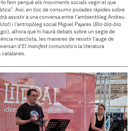
“Ho fem perquè els moviments socials vegin el que
àtica”. Així, en lloc de consumir piulades ràpides sobre
drà assistir a una conversa entre l’ambientòleg Andreu
litat
) i l’antropòleg social Miguel Pajares (
Bla-bla-bla.
ògic
), alhora que hi haurà debats sobre un segle de
olència masclista, les maneres de resistir l’auge de
versari d’
El manifest comunista
o la literatura
s catalanes.