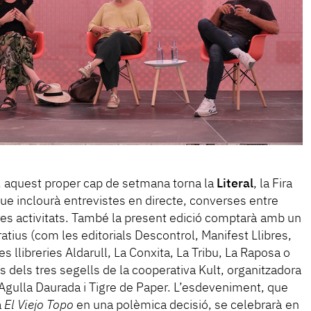
l, aquest proper cap de setmana torna la
Literal
, la Fira
 que inclourà entrevistes en directe, converses entre
tres activitats. També la present edició comptarà amb un
tius (com les editorials Descontrol, Manifest Llibres,
es llibreries Aldarull, La Conxita, La Tribu, La Raposa o
s dels tres segells de la cooperativa Kult, organitzadora
’Agulla Daurada i Tigre de Paper. L’esdeveniment, que
a
El Viejo Topo
en una polèmica decisió, se celebrarà en