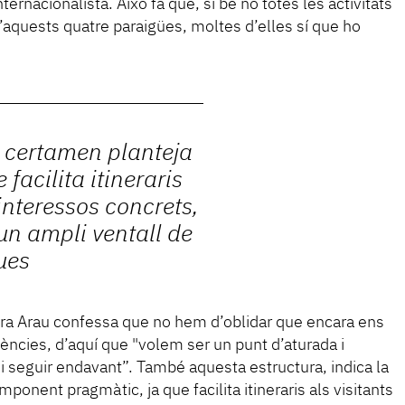
nternacionalista. Això fa que, si bé no totes les activitats
’aquests quatre paraigües, moltes d’elles sí que ho
l certamen planteja
facilita itineraris
interessos concrets,
n ampli ventall de
ues
aura Arau confessa que no hem d’oblidar que encara ens
cies, d’aquí que "volem ser un punt d’aturada i
 i seguir endavant”. També aquesta estructura, indica la
mponent pragmàtic, ja que facilita itineraris als visitants