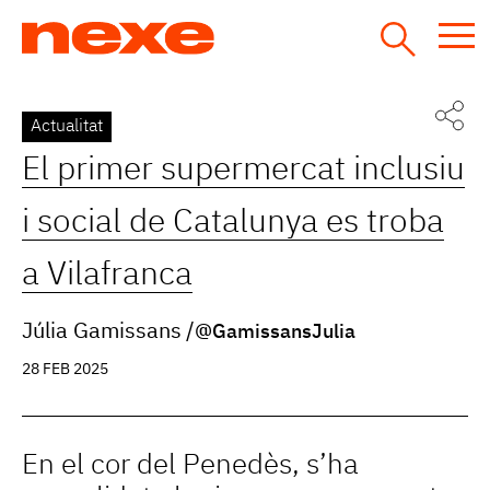
Jump
to
navigation
Back
Actualitat
to
El primer supermercat inclusiu
top
i social de Catalunya es troba
a Vilafranca
Júlia Gamissans
@GamissansJulia
28 FEB 2025
En el cor del Penedès, s’ha