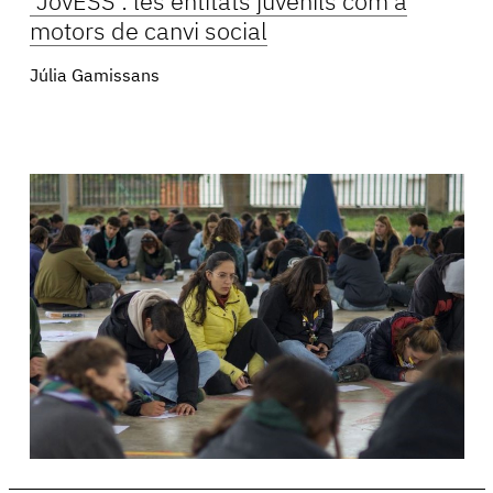
‘JovESS’: les entitats juvenils com a
motors de canvi social
Júlia Gamissans