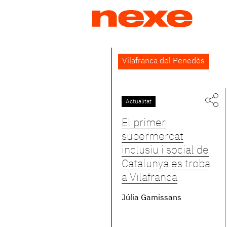
Jump
to
navigation
Back
Vilafranca del Penedès
to
top
Actualitat
El primer
supermercat
inclusiu i social de
Catalunya es troba
a Vilafranca
Júlia Gamissans