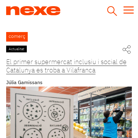
Jump
to
navigation
Back
comerç
to
top
Actualitat
El primer supermercat inclusiu i social de
Catalunya es troba a Vilafranca
Júlia Gamissans