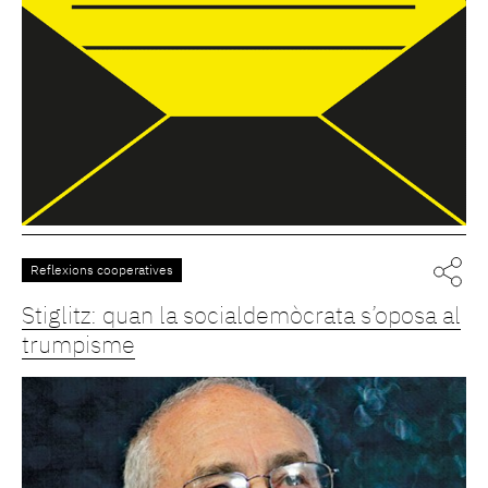
Reflexions cooperatives
Stiglitz: quan la socialdemòcrata s’oposa al
trumpisme