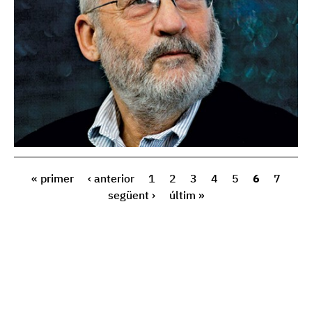
« primer
‹ anterior
1
2
3
4
5
6
7
següent ›
últim »