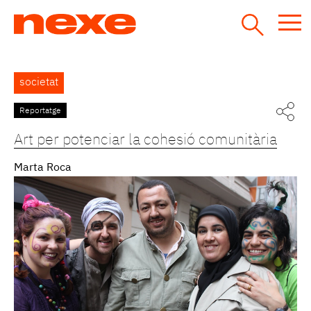
Jump
to
navigation
Back
societat
to
top
Reportatge
Pàgines
Art per potenciar la cohesió comunitària
Marta Roca