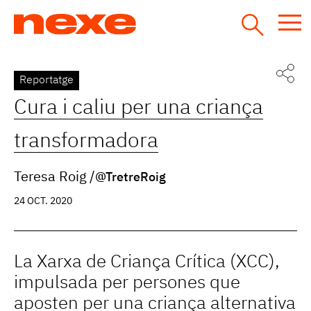
Jump
to
navigation
Back
Reportatge
to
Cura i caliu per una criança
top
transformadora
Teresa Roig
@TretreRoig
24 OCT. 2020
La Xarxa de Criança Crítica (XCC),
impulsada per persones que
aposten per una criança alternativa