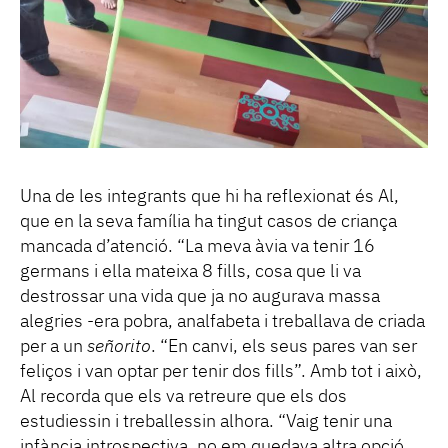
Una de les integrants que hi ha reflexionat és Al,
que en la seva família ha tingut casos de criança
mancada d’atenció. “La meva àvia va tenir 16
germans i ella mateixa 8 fills, cosa que li va
destrossar una vida que ja no augurava massa
alegries -era pobra, analfabeta i treballava de criada
per a un
señorito
. “En canvi, els seus pares van ser
feliços i van optar per tenir dos fills”. Amb tot i això,
Al recorda que els va retreure que els dos
estudiessin i treballessin alhora. “Vaig tenir una
infància introspectiva, no em quedava altra opció,