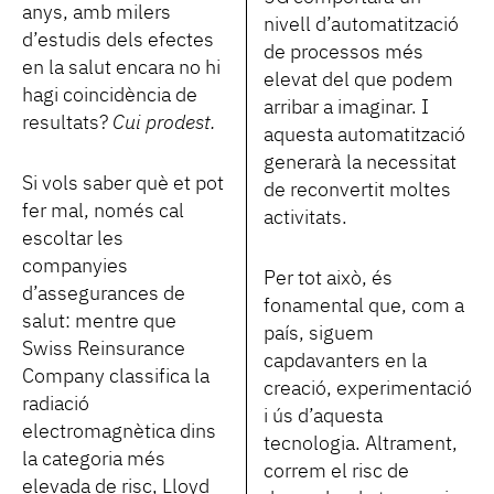
anys, amb milers
nivell d’automatització
d’estudis dels efectes
de processos més
en la salut encara no hi
elevat del que podem
hagi coincidència de
arribar a imaginar. I
resultats?
Cui prodest.
aquesta automatització
generarà la necessitat
Si vols saber què et pot
de reconvertit moltes
fer mal, només cal
activitats.
escoltar les
companyies
Per tot això, és
d’assegurances de
fonamental que, com a
salut: mentre que
país, siguem
Swiss Reinsurance
capdavanters en la
Company classifica la
creació, experimentació
radiació
i ús d’aquesta
electromagnètica dins
tecnologia. Altrament,
la categoria més
correm el risc de
elevada de risc, Lloyd