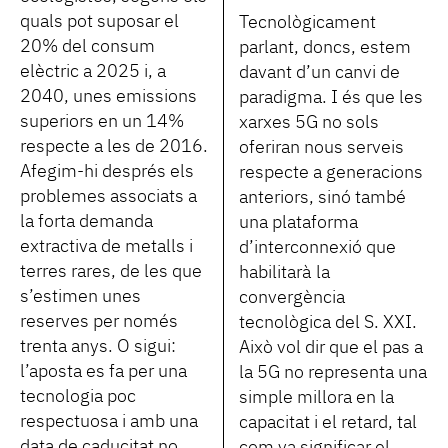
quals pot suposar el
Tecnològicament
20% del consum
parlant, doncs, estem
elèctric a 2025 i, a
davant d’un canvi de
2040, unes emissions
paradigma. I és que les
superiors en un 14%
xarxes 5G no sols
respecte a les de 2016.
oferiran nous serveis
Afegim-hi després els
respecte a generacions
problemes associats a
anteriors, sinó també
la forta demanda
una plataforma
extractiva de metalls i
d’interconnexió que
terres rares, de les que
habilitarà la
s’estimen unes
convergència
reserves per només
tecnològica del S. XXI.
trenta anys. O sigui:
Això vol dir que el pas a
l’aposta es fa per una
la 5G no representa una
tecnologia poc
simple millora en la
respectuosa i amb una
capacitat i el retard, tal
data de caducitat no
com va significar el