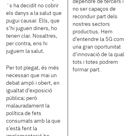
dependre de tercers i
´s ha decidit no cobrir
no ser capaços de
els danys a la salut que
reconduir part dels
pugui causar. Ells, que
nostres sectors
s’hi juguen diners, ho
productius. Hem
tenen clar. Nosaltres,
d’entendre la 5G com
per contra, ens hi
una gran oportunitat
juguem la salut.
d’innovació de la qual
tots i totes podrem
Per tot plegat, és més
formar part.
necessari que mai un
debat ampli i obert, en
igualtat d’exposició
pública; però
malauradament la
política de fets
consumats amb la que
s’està fent la