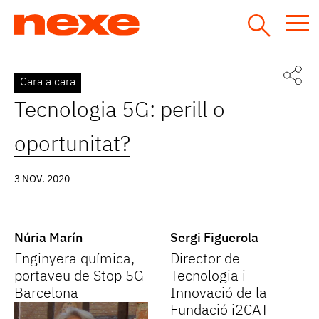
Jump
to
navigation
Back
Cara a cara
to
Tecnologia 5G: perill o
top
oportunitat?
3 NOV. 2020
Núria Marín
Sergi Figuerola
Enginyera química,
Director de
portaveu de Stop 5G
Tecnologia i
Barcelona
Innovació de la
Fundació i2CAT