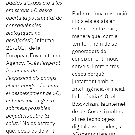
pautes d’exposició a les
emissions 5G deixa
Parlem d’una revolució
oberta la possibilitat de
i tots els estats en
conseqüències
volen prendre part, de
biològiques no
manera que, com a
desitjades”
; Informe
territori, hem de ser
21/2019 de la
generadors de
European Environtment
coneixement i nous
Agency:
“Atès l’esperat
serveis. Entre altres
increment de
coses perquè,
l’exposició als camps
juntament amb la
electromagnètics com
Intel·ligència Artificial,
el desplegament de 5G,
la Indústria 4.0, el
cal més investigació
Blockchain, la Internet
sobre els possibles
de les Coses i moltes
perjudicis sobre la
altres tecnologies
salut.”
No és estrany
digitals avançades, la
que, després de vint
5G comportarà un