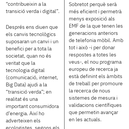
“contribueixin a la
Sobretot perquè serà
transició verda i digital”.
més eficient i permetrà
menys exposició als
EMF de la que tenen les
Després ens diuen que
generacions anteriors
els canvis tecnològics
de telefonia mòbil. Amb
suposaran un canvi i un
tot i això -i per donar
benefici per a tota la
respostes a totes les
societat, quan no és
veus-, el nou programa
veritat que la
europeu de recerca ja
tecnologia digital
està definint els àmbits
(comunicació, internet,
de treball per promoure
Big Data) ajudi a la
la recerca de nous
“transició verda”; en
sistemes de mesura i
realitat és una
validacions científiques
important consumidora
que permetin avançar
d’energia. Així ho
en les actuals.
adverteixen els
ecologistes, segons els