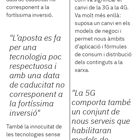
corresponent a la
canvi de la 3G a la 4G.
fortíssima inversió.
Va molt més enllà:
suposa un canvi en els
models de negoci i
"L’aposta es fa
permet nous àmbits
per una
d’aplicació i fórmules
de consum i distribució
tecnologia poc
dels continguts a la
respectuosa i
xarxa.
amb una data
de caducitat no
"La 5G
corresponent a
comporta també
la fortíssima
un conjunt de
inversió"
nous serveis que
També la innocuïtat de
habilitaran
les tecnologies sense