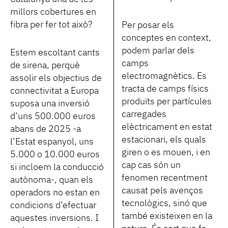
millors cobertures en
fibra per fer tot això?
Per posar els
conceptes en context,
podem parlar dels
Estem escoltant cants
camps
de sirena, perquè
electromagnètics. Es
assolir els objectius de
tracta de camps físics
connectivitat a Europa
produïts per partícules
suposa una inversió
carregades
d’uns 500.000 euros
elèctricament en estat
abans de 2025 -a
estacionari, els quals
l’Estat espanyol, uns
giren o es mouen, i en
5.000 o 10.000 euros
cap cas són un
si incloem la conducció
fenomen recentment
autònoma-, quan els
causat pels avenços
operadors no estan en
tecnològics, sinó que
condicions d’efectuar
també existeixen en la
aquestes inversions. I