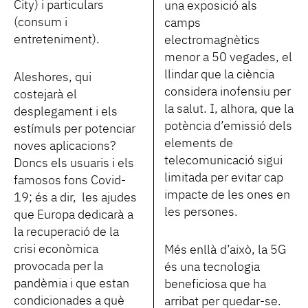
City) i particulars
una exposició als
(consum i
camps
entreteniment).
electromagnètics
menor a 50 vegades, el
llindar que la ciència
Aleshores, qui
considera inofensiu per
costejarà el
la salut. I, alhora, que la
desplegament i els
potència d’emissió dels
estímuls per potenciar
elements de
noves aplicacions?
telecomunicació sigui
Doncs els usuaris i els
limitada per evitar cap
famosos fons Covid-
impacte de les ones en
19; és a dir, les ajudes
les persones.
que Europa dedicarà a
la recuperació de la
crisi econòmica
Més enllà d’això, la 5G
provocada per la
és una tecnologia
pandèmia i que estan
beneficiosa que ha
condicionades a què
arribat per quedar-se.