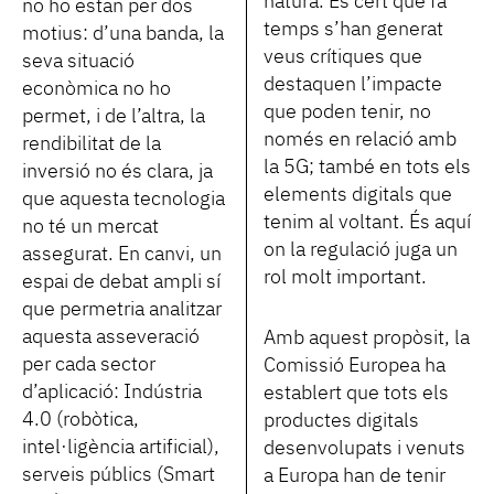
natura. És cert que fa
no ho estan per dos
temps s’han generat
motius: d’una banda, la
veus crítiques que
seva situació
destaquen l’impacte
econòmica no ho
que poden tenir, no
permet, i de l’altra, la
només en relació amb
rendibilitat de la
la 5G; també en tots els
inversió no és clara, ja
elements digitals que
que aquesta tecnologia
tenim al voltant. És aquí
no té un mercat
on la regulació juga un
assegurat. En canvi, un
rol molt important.
espai de debat ampli sí
que permetria analitzar
aquesta asseveració
Amb aquest propòsit, la
per cada sector
Comissió Europea ha
d’aplicació: Indústria
establert que tots els
4.0 (robòtica,
productes digitals
intel·ligència artificial),
desenvolupats i venuts
serveis públics (Smart
a Europa han de tenir