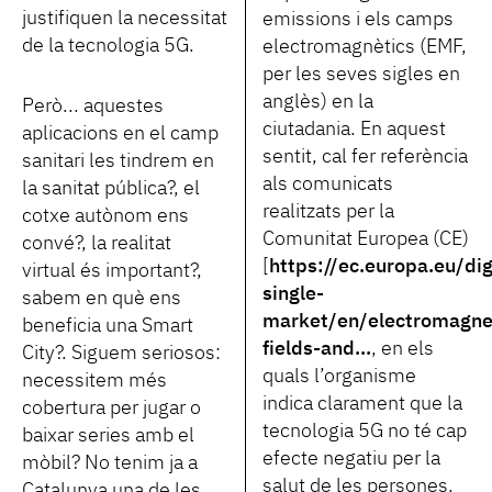
justifiquen la necessitat
emissions i els camps
de la tecnologia 5G.
electromagnètics (EMF,
per les seves sigles en
anglès) en la
Però... aquestes
ciutadania. En aquest
aplicacions en el camp
sentit, cal fer referència
sanitari les tindrem en
als comunicats
la sanitat pública?, el
realitzats per la
cotxe autònom ens
Comunitat Europea (CE)
convé?, la realitat
[
https://ec.europa.eu/dig
virtual és important?,
single-
sabem en què ens
market/en/electromagne
beneficia una Smart
fields-and...
, en els
City?. Siguem seriosos:
quals l’organisme
necessitem més
indica clarament que la
cobertura per jugar o
tecnologia 5G no té cap
baixar series amb el
efecte negatiu per la
mòbil? No tenim ja a
salut de les persones.
Catalunya una de les