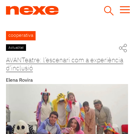
Jump
to
navigation
Back
cooperativa
to
top
Actualitat
Pàgines
AVANTeatre: l’escenari com a experiència
d’inclusió
Elena Rovira