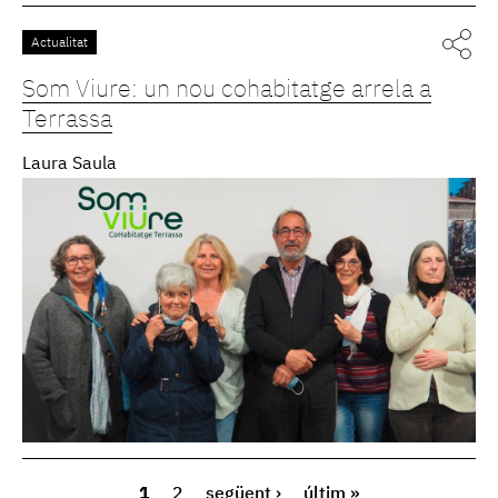
Actualitat
Som Viure: un nou cohabitatge arrela a
Terrassa
Laura Saula
1
2
següent ›
últim »