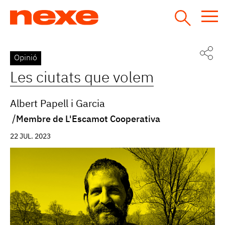
Jump
to
navigation
Back
Opinió
to
Les ciutats que volem
top
Albert Papell i Garcia
Membre de L'Escamot Cooperativa
22 JUL. 2023