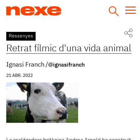
Jump
to
navigation
Back
Ressenyes
to
Retrat fílmic d'una vida animal
top
Ignasi Franch
@ignasifranch
21 ABR. 2022