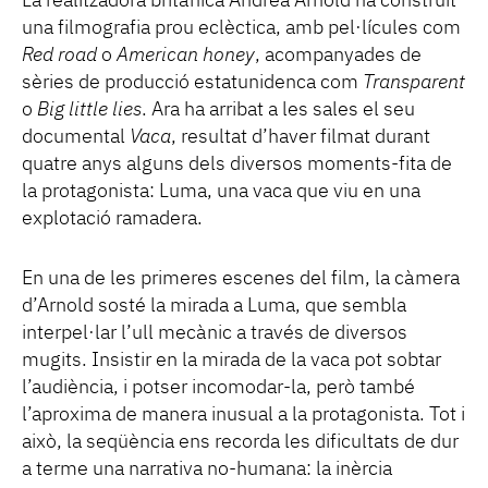
La realitzadora britànica Andrea Arnold ha construït
una filmografia prou eclèctica, amb pel·lícules com
Red road
o
American honey
, acompanyades de
sèries de producció estatunidenca com
Transparent
o
Big little lies
. Ara ha arribat a les sales el seu
documental
Vaca
, resultat d’haver filmat durant
quatre anys alguns dels diversos moments-fita de
la protagonista: Luma, una vaca que viu en una
explotació ramadera.
En una de les primeres escenes del film, la càmera
d’Arnold sosté la mirada a Luma, que sembla
interpel·lar l’ull mecànic a través de diversos
mugits. Insistir en la mirada de la vaca pot sobtar
l’audiència, i potser incomodar-la, però també
l’aproxima de manera inusual a la protagonista. Tot i
això, la seqüència ens recorda les dificultats de dur
a terme una narrativa no-humana: la inèrcia