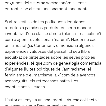
engrunes del sistema socioeconòmic sense
enfrontar-se al seu funcionament fonamental.
Si altres crítics de les polítiques identitàries
remeten a paradisos perduts -en certa manera
inventats- d’una classe obrera (blanca i masculina?)
com a agent revolucionari ‘natural’, Haider no cau
en la nostàlgia. Certament, dimensiona algunes
experiències valuoses del passat. El seu llibre,
esquitxat de pinzellades sobre les seves pròpies
experiències, té quelcom de genealogia comentada
d’algunes lluites polítiques de l’antiracisme, el
feminisme o el marxisme, així com dels avenços
aconseguits, els retrocessos patits i les
cooptacions viscudes.
L’autor assenyala un abatiment i tristesa col·lectiva,
que associa amb l’assumpció que les