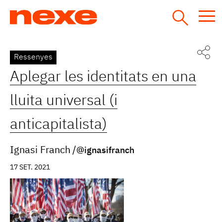
Jump
to
navigation
Back
Ressenyes
to
Aplegar les identitats en una
top
lluita universal (i
anticapitalista)
Ignasi Franch
@ignasifranch
17 SET. 2021