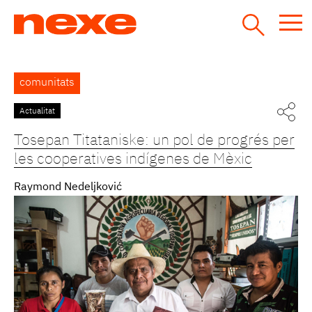
Jump
to
navigation
Back
comunitats
to
top
Actualitat
Tosepan Titataniske: un pol de progrés per
les cooperatives indígenes de Mèxic
Raymond Nedeljković