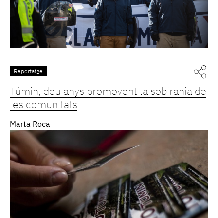
Reportatge
Túmin, deu anys promovent la sobirania de
les comunitats
Marta Roca