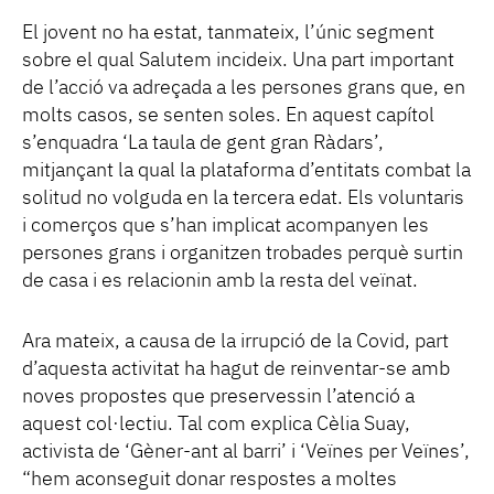
El jovent no ha estat, tanmateix, l’únic segment
sobre el qual Salutem incideix. Una part important
de l’acció va adreçada a les persones grans que, en
molts casos, se senten soles. En aquest capítol
s’enquadra ‘La taula de gent gran Ràdars’,
mitjançant la qual la plataforma d’entitats combat la
solitud no volguda en la tercera edat. Els voluntaris
i comerços que s’han implicat acompanyen les
persones grans i organitzen trobades perquè surtin
de casa i es relacionin amb la resta del veïnat.
Ara mateix, a causa de la irrupció de la Covid, part
d’aquesta activitat ha hagut de reinventar-se amb
noves propostes que preservessin l’atenció a
aquest col·lectiu. Tal com explica Cèlia Suay,
activista de ‘Gèner-ant al barri’ i ‘Veïnes per Veïnes’,
“hem aconseguit donar respostes a moltes