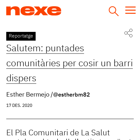
Jump
to
navigation
Back
Reportatge
to
Salutem: puntades
top
comunitàries per cosir un barri
dispers
Esther Bermejo
@estherbm82
17 DES. 2020
El Pla Comunitari de La Salut