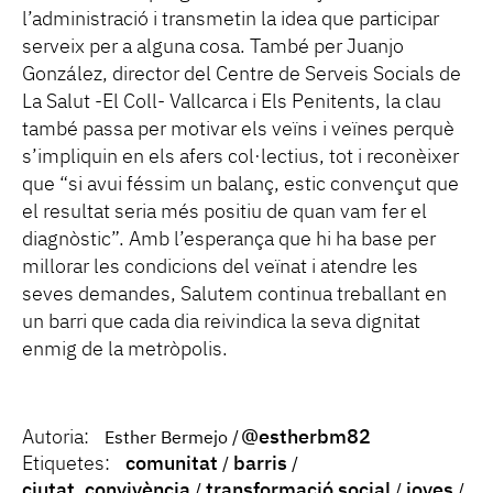
l’administració i transmetin la idea que participar
serveix per a alguna cosa. També per Juanjo
González, director del Centre de Serveis Socials de
La Salut -El Coll- Vallcarca i Els Penitents, la clau
també passa per motivar els veïns i veïnes perquè
s’impliquin en els afers col·lectius, tot i reconèixer
que “si avui féssim un balanç, estic convençut que
el resultat seria més positiu de quan vam fer el
diagnòstic”. Amb l’esperança que hi ha base per
millorar les condicions del veïnat i atendre les
seves demandes, Salutem continua treballant en
un barri que cada dia reivindica la seva dignitat
enmig de la metròpolis.
Autoria:
@estherbm82
Esther Bermejo
Etiquetes:
comunitat
barris
ciutat. convivència
transformació social
joves