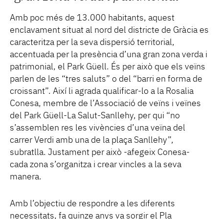
Amb poc més de 13.000 habitants, aquest
enclavament situat al nord del districte de Gràcia es
caracteritza per la seva dispersió territorial,
accentuada per la presència d’una gran zona verda i
patrimonial, el Park Güell. És per això que els veïns
parlen de les “tres saluts” o del “barri en forma de
croissant”. Així li agrada qualificar-lo a la Rosalia
Conesa, membre de l’Associació de veïns i veïnes
del Park Güell-La Salut-Sanllehy, per qui “no
s’assemblen res les vivències d’una veïna del
carrer Verdi amb una de la plaça Sanllehy”,
subratlla. Justament per això -afegeix Conesa-
cada zona s’organitza i crear vincles a la seva
manera.
Amb l’objectiu de respondre a les diferents
necessitats, fa quinze anys va sorgir el Pla