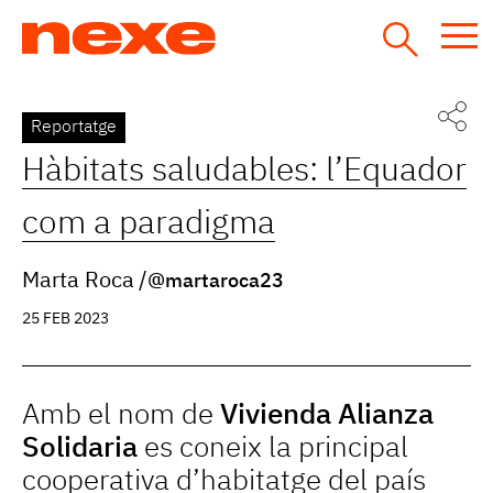
Jump
to
navigation
Back
Reportatge
to
Hàbitats saludables: l’Equador
top
com a paradigma
Marta Roca
@martaroca23
25 FEB 2023
Amb el nom de
Vivienda Alianza
Solidaria
es coneix la principal
cooperativa d’habitatge del país