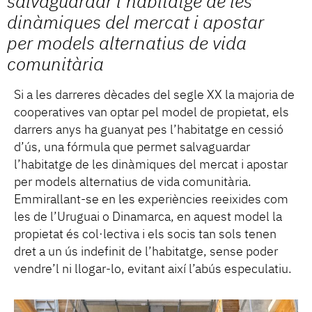
salvaguardar l’habitatge de les
dinàmiques del mercat i apostar
per models alternatius de vida
comunitària
Si a les darreres dècades del segle XX la majoria de
cooperatives van optar pel model de propietat, els
darrers anys ha guanyat pes l’habitatge en cessió
d’ús, una fórmula que permet salvaguardar
l’habitatge de les dinàmiques del mercat i apostar
per models alternatius de vida comunitària.
Emmirallant-se en les experiències reeixides com
les de l’Uruguai o Dinamarca, en aquest model la
propietat és col·lectiva i els socis tan sols tenen
dret a un ús indefinit de l’habitatge, sense poder
vendre’l ni llogar-lo, evitant així l’abús especulatiu.