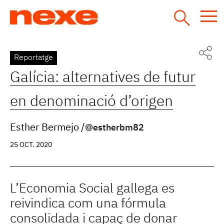
Jump
to
navigation
Back
Reportatge
to
Galícia: alternatives de futur
top
en denominació d’origen
Esther Bermejo
@estherbm82
25 OCT. 2020
L’Economia Social gallega es
reivindica com una fórmula
consolidada i capaç de donar