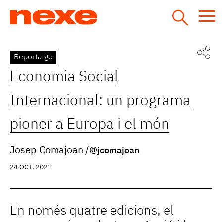
Jump
to
navigation
Back
Reportatge
to
Economia Social
top
Internacional: un programa
pioner a Europa i el món
Josep Comajoan
@jcomajoan
24 OCT. 2021
En només quatre edicions, el