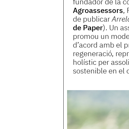
fundador de la c
Agroassessors
,
de publicar
Arrel
de Paper
). Un as
promou un model 
d’acord amb el pr
regeneració, rep
holístic per assol
sostenible en el