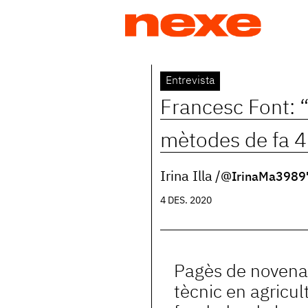
Jump
to
navigation
Back
Entrevista
to
Francesc Font: “
top
mètodes de fa 4
Irina Illa
@IrinaMa3989
4 DES. 2020
Pagès de novena 
tècnic en agricul