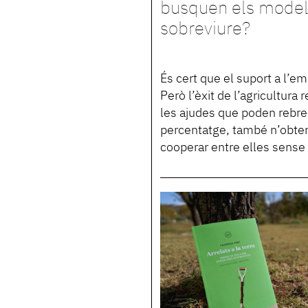
busquen els models
sobreviure?
És cert que el suport a l’e
Però l’èxit de l’agricultura 
les ajudes que poden rebre 
percentatge, també n’obtene
cooperar entre elles sense