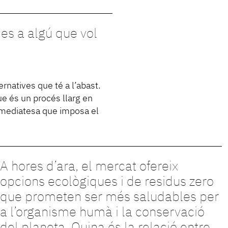
es a algú que vol
rnatives que té a l’abast.
ue és un procés llarg en
immediatesa que imposa el
A hores d’ara, el mercat ofereix
opcions ecològiques i de residus zero
que prometen ser més saludables per
a l’organisme humà i la conservació
del planeta. Quina és la relació entre