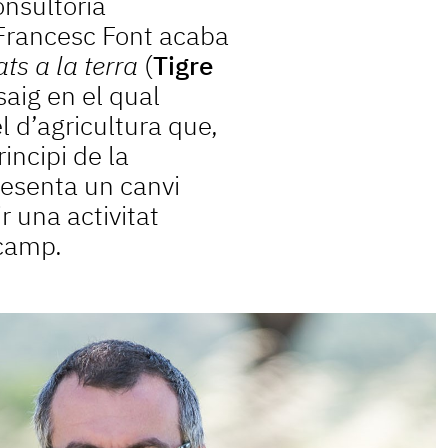
onsultoria
 Francesc Font acaba
ats a la terra
(
Tigre
saig en el qual
d’agricultura que,
incipi de la
resenta un canvi
ir una activitat
 camp.