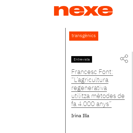
Jump
to
navigation
Back
transgènics
to
top
Entrevista
Francesc Font:
“L’agricultura
regenerativa
utilitza mètodes de
fa 4.000 anys”
Irina Illa