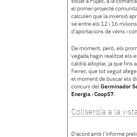
situat a Pujalt, a la comar
el primer projecte comunita
calculen que la inversió ap
se entre els 12 i 16 milion
d’aportacions de veïns i co
De moment, però, els prom
vegada hagin realitzat els
caldrà adoptar, ja que fins 
Ferrer, que tot seguit afege
el moment de buscar els din
concurs del
Germinador So
Energia
i
Coop57
.
Collserola a la vist
D’acord amb l’informe preli