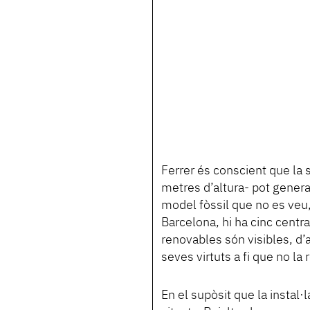
Ferrer és conscient que la 
metres d’altura- pot genera
model fòssil que no es veu,
Barcelona, hi ha cinc centra
renovables són visibles, d’a
seves virtuts a fi que no la 
En el supòsit que la instal·