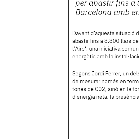
per abastir fins a
Barcelona amb en
Davant d’aquesta situació 
abastir fins a 8.800 llars d
l’Aire
’
, una iniciativa comun
energètic amb la instal·lac
Segons Jordi Ferrer, un dels
de mesurar només en terme
tones de C02, sinó en la for
d’energia neta, la presènci