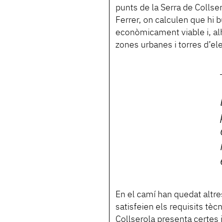
punts de la Serra de Collsero
Ferrer, on calculen que hi b
econòmicament viable i, alh
zones urbanes i torres d’elec
En el camí han quedat altr
satisfeien els requisits tèc
Collserola presenta certes i