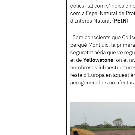
eòlics, tal com s’indica en
com a Espai Natural de Prot
d’Interès Natural (
PEIN
).
“Som conscients que Collser
perquè Montjuïc, la primer
seguretat aèria que ve regu
el de
Yellowstone
, on el n
nombroses infraestructures”.
resta d’Europa en aquest àm
aerogeneradors no afectaran 