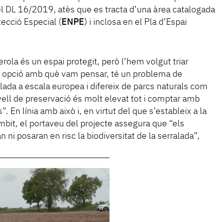
 el DL 16/2019, atès que es tracta d’una àrea catalogada
ecció Especial (
ENPE
) i inclosa en el Pla d’Espai
ola és un espai protegit, però l’hem volgut triar
a opció amb què vam pensar, té un problema de
lada a escala europea i difereix de parcs naturals com
ivell de preservació és molt elevat tot i comptar amb
 En línia amb això i, en virtut del que s’estableix a la
bit, el portaveu del projecte assegura que “els
ni posaran en risc la biodiversitat de la serralada”,