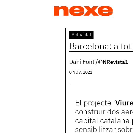
Jump
to
navigation
Back
Actualitat
to
Barcelona: a to
top
Dani Font
@NRevista1
8 NOV. 2021
El projecte ‘
Viure
construir dos ae
capital catalana 
sensibilitzar sob