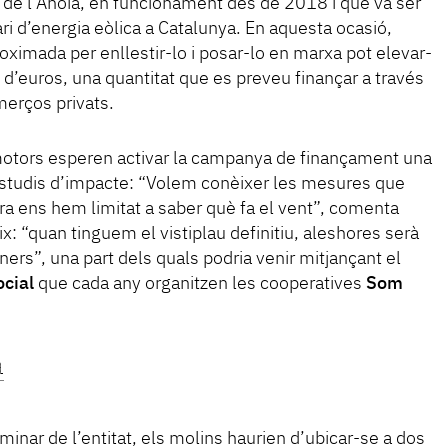
ca de l’Anoia, en funcionament des de 2018 i que va ser
ri d’energia eòlica a Catalunya. En aquesta ocasió,
roximada per enllestir-lo i posar-lo en marxa pot elevar-
s d’euros, una quantitat que es preveu finançar a través
merços privats.
otors esperen activar la campanya de finançament una
 estudis d’impacte: “Volem conèixer les mesures que
ara ens hem limitat a saber què fa el vent”, comenta
ix: “quan tinguem el vistiplau definitiu, aleshores serà
ers”, una part dels quals podria venir mitjançant el
cial
que cada any organitzen les cooperatives
Som
a
minar de l’entitat, els molins haurien d’ubicar-se a dos