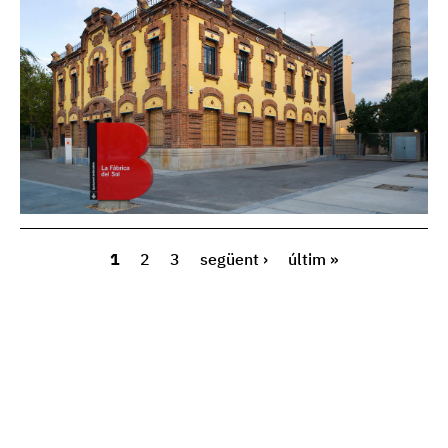
1
2
3
següent ›
últim »