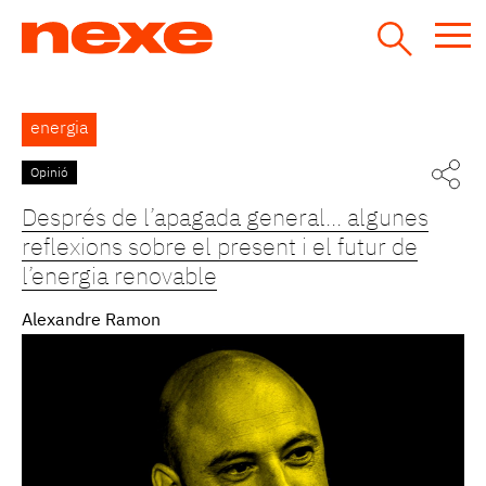
Jump
to
navigation
Back
energia
to
top
Opinió
Pàgines
Després de l’apagada general... algunes
reflexions sobre el present i el futur de
l’energia renovable
Alexandre Ramon