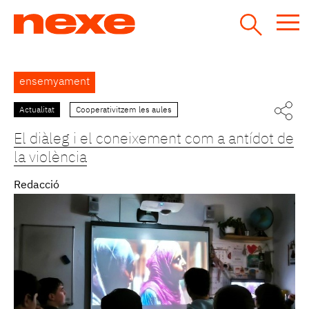
Jump
to
navigation
Back
ensemyament
to
top
Actualitat
Cooperativitzem les aules
El diàleg i el coneixement com a antídot de
la violència
Redacció