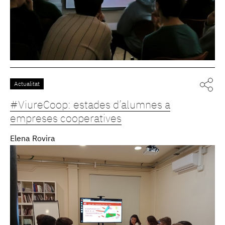
Actualitat
#ViureCoop: estades d’alumnes a
empreses cooperatives
Elena Rovira