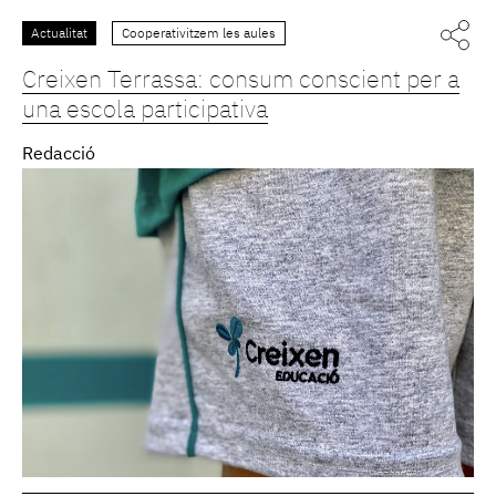
Actualitat
Cooperativitzem les aules
Creixen Terrassa: consum conscient per a
una escola participativa
Redacció