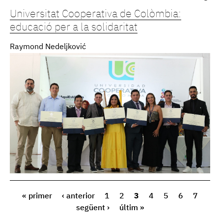
Universitat Cooperativa de Colòmbia:
educació per a la solidaritat
Raymond Nedeljković
« primer
‹ anterior
1
2
3
4
5
6
7
següent ›
últim »