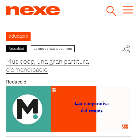
Jump
to
navigation
Back
educació
to
top
Actualitat
La cooperativa del mes
Pàgines
Musicoop, una gran partitura
d’emancipació
Redacció