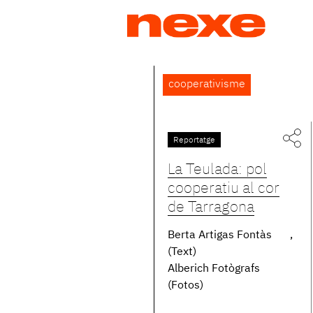
Jump
to
navigation
Back
cooperativisme
to
top
Reportatge
Pàgines
La Teulada: pol
cooperatiu al cor
de Tarragona
Berta Artigas Fontàs
(Text)
Alberich Fotògrafs
(Fotos)