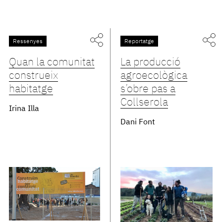
Ressenyes
Reportatge
Quan la comunitat
La producció
construeix
agroecològica
habitatge
s’obre pas a
Collserola
Irina Illa
Dani Font