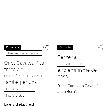
Entrevista
Actualitat
Cooperatives en transició
Perifèria
Oriol Gavaldà: “La
Cimarronas:
transició
afrofeminisme de
energètica passa
base
també per una
Irene Cumplido Gavaldà
transició de la
Joan Bernà
mobilitat”
Laie Vidiella (Text)