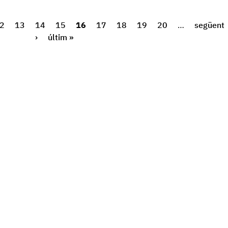
2
13
14
15
16
17
18
19
20
…
següent
›
últim »