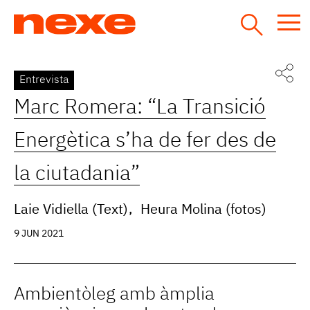
Jump
to
navigation
Back
Entrevista
to
Marc Romera: “La Transició
top
Energètica s’ha de fer des de
la ciutadania”
Laie Vidiella (Text)
Heura Molina (fotos)
9 JUN 2021
Ambientòleg amb àmplia