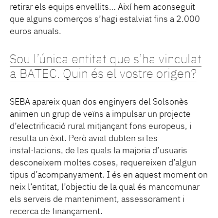
retirar els equips envellits… Així hem aconseguit
que alguns comerços s’hagi estalviat fins a 2.000
euros anuals.
Sou l’única entitat que s’ha vinculat
a BATEC. Quin és el vostre origen?
SEBA apareix quan dos enginyers del Solsonès
animen un grup de veïns a impulsar un projecte
d’electrificació rural mitjançant fons europeus, i
resulta un èxit. Però aviat dubten si les
instal·lacions, de les quals la majoria d’usuaris
desconeixem moltes coses, requereixen d’algun
tipus d’acompanyament. I és en aquest moment on
neix l’entitat, l’objectiu de la qual és mancomunar
els serveis de manteniment, assessorament i
recerca de finançament.