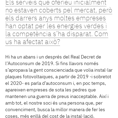
Els serveis que oferíeu inicialment
no estaven coberts pel mercat, però
els darrers anys moltes empreses
han optat per les energies verdes i
la competència s’ha disparat. Com
us ha afectat això?
Hi ha un abans i un després del Real Decret de
l’Autoconsum de 2019. Si fins llavors només
s’apropava la gent conscienciada que volia instal·lar
plaques fotovoltaiques, a partir de 2019 -i sobretot
el 2020- es parla d’autoconsum i, en poc temps,
apareixen empreses de sota les pedres que
mantenen una guerra de preus inacceptable. Així i
amb tot, el nostre soci és una persona que, per
convenciment, busca la millor manera de fer les
coses, més enllà del cost de la instal·lació.