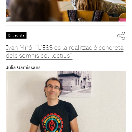
Entrevista
Ivan Miró: “L’ESS és la realització concreta
dels somnis col·lectius”
Júlia Gamissans