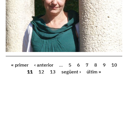
« primer
‹ anterior
…
5
6
7
8
9
10
11
12
13
següent ›
últim »