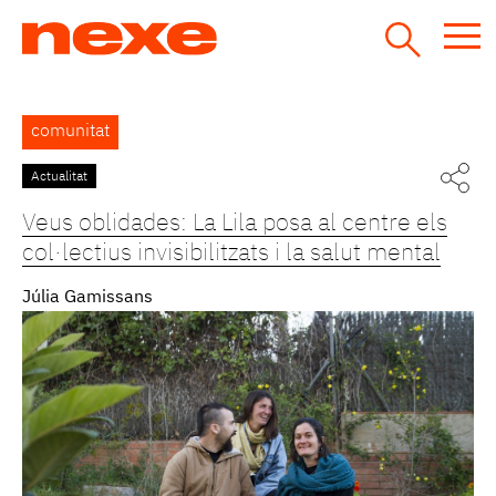
Jump
to
navigation
Back
comunitat
to
top
Actualitat
Pàgines
Veus oblidades: La Lila posa al centre els
col·lectius invisibilitzats i la salut mental
Júlia Gamissans