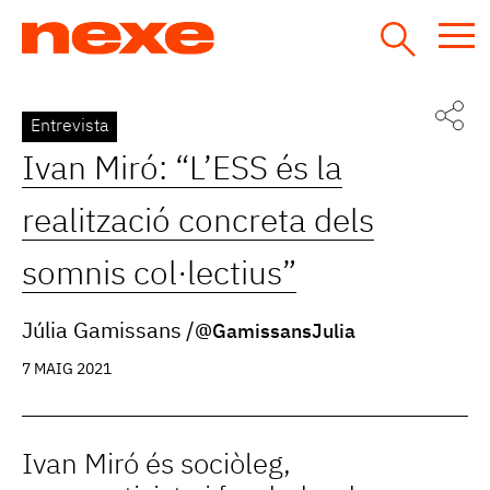
Jump
to
navigation
Back
Entrevista
to
Ivan Miró: “L’ESS és la
top
realització concreta dels
somnis col·lectius”
Júlia Gamissans
@GamissansJulia
7 MAIG 2021
Ivan Miró és sociòleg,