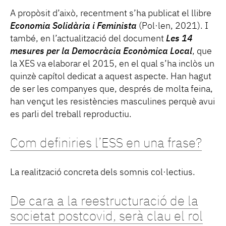
A propòsit d’això, recentment s’ha publicat el llibre
Economia Solidària i Feminista
(Pol·len, 2021). I
també, en l’actualització del document
Les 14
mesures per la Democràcia Econòmica Local
, que
la XES va elaborar el 2015, en el qual s’ha inclòs un
quinzè capítol dedicat a aquest aspecte. Han hagut
de ser les companyes que, després de molta feina,
han vençut les resistències masculines perquè avui
es parli del treball reproductiu.
Com definiries l’ESS en una frase?
La realització concreta dels somnis col·lectius.
De cara a la reestructuració de la
societat postcovid, serà clau el rol