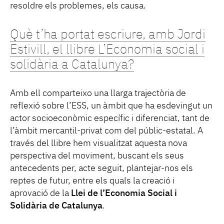
resoldre els problemes, els causa.
Què t’ha portat escriure, amb Jordi
Estivill, el llibre L’Economia social i
solidària a Catalunya?
Amb ell comparteixo una llarga trajectòria de
reflexió sobre l’ESS, un àmbit que ha esdevingut un
actor socioeconòmic específic i diferenciat, tant de
l’àmbit mercantil-privat com del públic-estatal. A
través del llibre hem visualitzat aquesta nova
perspectiva del moviment, buscant els seus
antecedents per, acte seguit, plantejar-nos els
reptes de futur, entre els quals la creació i
aprovació de la
Llei de l’Economia Social i
Solidària de Catalunya
.