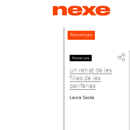
Jump
to
navigation
Back
Ressenyes
to
top
Ressenyes
Pàgines
Un retrat de les
filles de les
perifèries
Laura Saula