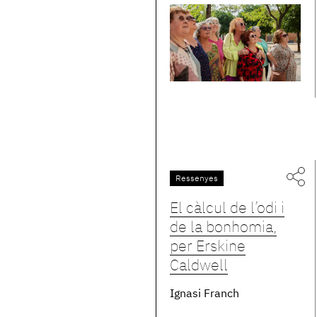
Ressenyes
El càlcul de l’odi i
de la bonhomia,
per Erskine
Caldwell
Ignasi Franch