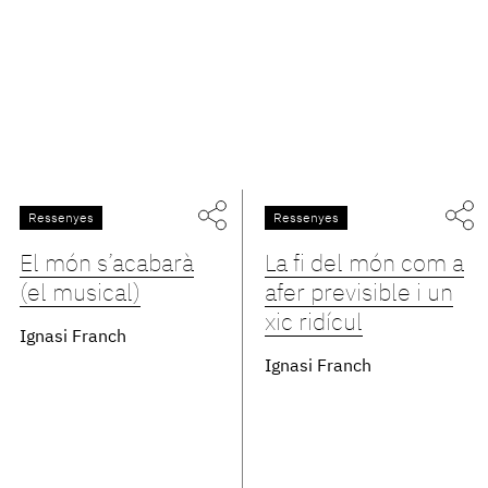
Ressenyes
Ressenyes
El món s’acabarà
La fi del món com a
(el musical)
afer previsible i un
xic ridícul
Ignasi Franch
Ignasi Franch