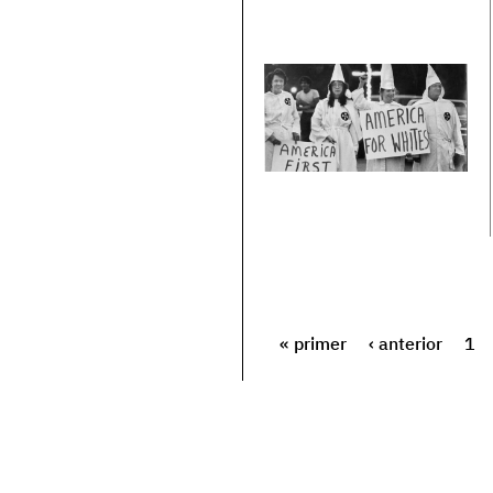
« primer
‹ anterior
1