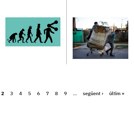
2
3
4
5
6
7
8
9
…
següent ›
últim »