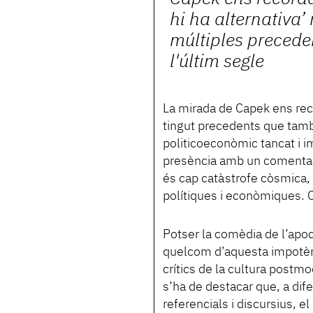
hi ha alternativa’
múltiples preceden
l'últim segle
La mirada de Capek ens reco
tingut precedents que tamb
politicoeconòmic tancat i i
presència amb un comentari
és cap catàstrofe còsmica, 
polítiques i econòmiques. Co
Potser la comèdia de l’apoc
quelcom d’aquesta impotènc
crítics de la cultura postm
s’ha de destacar que, a dif
referencials i discursius, 