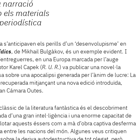
a narració
 els materials
periodística
 s’anticipaven els perills d’un ‘desenvolupisme’ en
ídics
, de Mikhail Bulgàkov, és un exemple evident. I
’entreguerres, en una Europa marcada per l’auge
iptor Karel Capek (
R. U. R.
) va publicar una novel·la
 sobre una apocalipsi generada per l’ànim de lucre: La
 recuperada mitjançant una nova edició introduïda,
tian Cámara Outes.
clàssic de la literatura fantàstica és el descobriment
ada d’una gran intel·ligència i una enorme capacitat de
explotar aquests éssers com a mà d’obra captiva desferma
entre les nacions del món. Algunes veus critiquen
 sobre la deriva autodestructiva de tot plegat, però