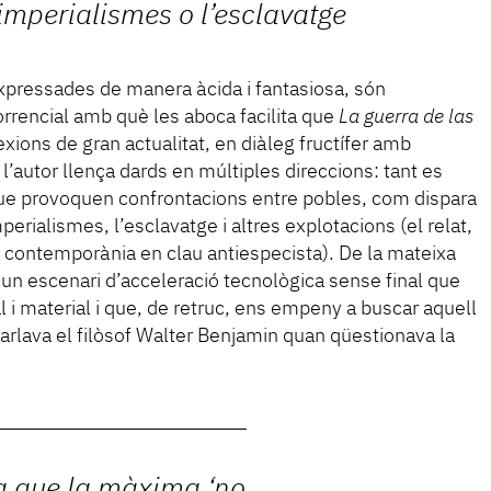
imperialismes o l’esclavatge
xpressades de manera àcida i fantasiosa, són
rrencial amb què les aboca facilita que
La guerra de las
exions de gran actualitat, en diàleg fructífer amb
l’autor llença dards en múltiples direccions: tant es
ue provoquen confrontacions entre pobles, com dispara
mperialismes, l’esclavatge i altres explotacions (el relat,
ra contemporània en clau antiespecista). De la mateixa
un escenari d’acceleració tecnològica sense final que
l i material i que, de retruc, ens empeny a buscar aquell
arlava el filòsof Walter Benjamin quan qüestionava la
a que la màxima ‘no