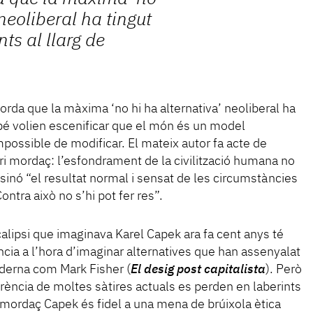
 neoliberal ha tingut
ts al llarg de
rda que la màxima ‘no hi ha alternativa’ neoliberal ha
é volien escenificar que el món és un model
mpossible de modificar. El mateix autor fa acte de
 mordaç: l’esfondrament de la civilització humana no
sinó “el resultat normal i sensat de les circumstàncies
ntra això no s’hi pot fer res”.
alipsi que imaginava Karel Capek ara fa cent anys té
ia a l’hora d’imaginar alternatives que han assenyalat
oderna com Mark Fisher (
El desig post capitalista
). Però
erència de moltes sàtires actuals es perden en laberints
el mordaç Capek és fidel a una mena de brúixola ètica