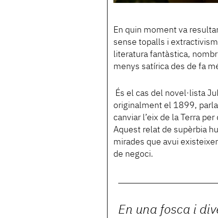
En quin moment va resultar
sense topalls i extractivism
literatura fantàstica, nomb
menys satírica des de fa m
És el cas del novel·lista J
originalment el 1899, parla
canviar l’eix de la Terra per
Aquest relat de supèrbia hu
mirades que avui existeixe
de negoci.
En una fosca i div