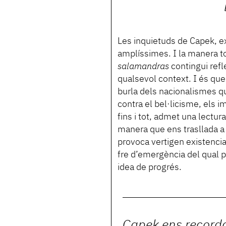
Les inquietuds de Capek, e
amplíssimes. I la manera to
salamandras
contingui refl
qualsevol context. I és que 
burla dels nacionalismes q
contra el bel·licisme, els i
fins i tot, admet una lectu
manera que ens trasllada a 
provoca vertigen existencia
fre d’emergència del qual p
idea de progrés.
Capek ens record