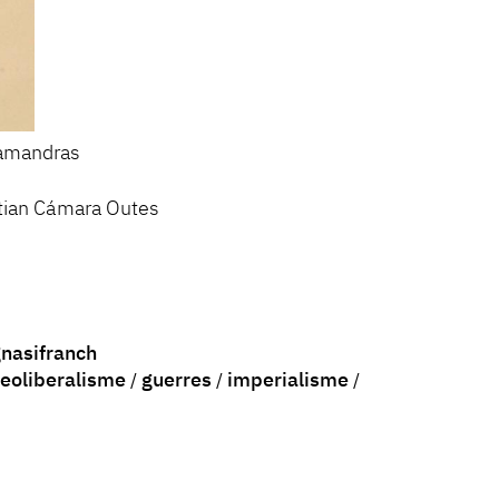
lamandras
tian Cámara Outes
nasifranch
eoliberalisme
guerres
imperialisme