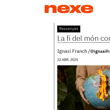
Jump
to
navigation
Back
Ressenyes
to
La fi del món com
top
Ignasi Franch
@ignasifr
22 ABR. 2025