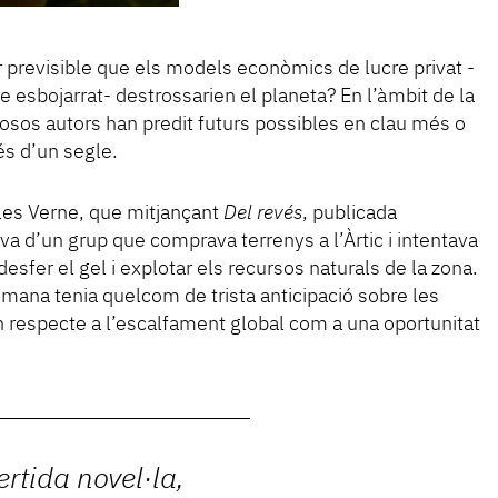
 previsible que els models econòmics de lucre privat -
e esbojarrat- destrossarien el planeta? En l’àmbit de la
rosos autors han predit futurs possibles en clau més o
és d’un segle.
ules Verne, que mitjançant
Del revés
, publicada
va d’un grup que comprava terrenys a l’Àrtic i intentava
 desfer el gel i explotar els recursos naturals de la zona.
mana tenia quelcom de trista anticipació sobre les
n respecte a l’escalfament global com a una oportunitat
ertida novel·la,