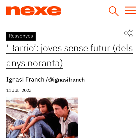
Jump
to
navigation
Back
Ressenyes
to
‘Barrio’: joves sense futur (dels
top
anys noranta)
Ignasi Franch
@ignasifranch
11 JUL. 2023