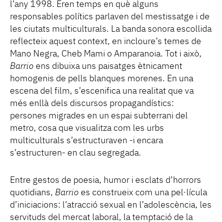
l’any 1998. Eren temps en què alguns
responsables polítics parlaven del mestissatge i de
les ciutats multiculturals. La banda sonora escollida
reflecteix aquest context, en incloure’s temes de
Mano Negra, Cheb Mami o Amparanoia. Tot i això,
Barrio
ens dibuixa uns paisatges ètnicament
homogenis de pells blanques morenes. En una
escena del film, s’escenifica una realitat que va
més enllà dels discursos propagandístics:
persones migrades en un espai subterrani del
metro, cosa que visualitza com les urbs
multiculturals s’estructuraven -i encara
s’estructuren- en clau segregada.
Entre gestos de poesia, humor i esclats d’horrors
quotidians,
Barrio
es construeix com una pel·lícula
d’iniciacions: l’atracció sexual en l’adolescència, les
servituds del mercat laboral, la temptació de la