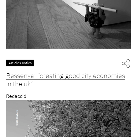
Articles antics
Ressenya: “creating good city economies
in the uk”
Redacció