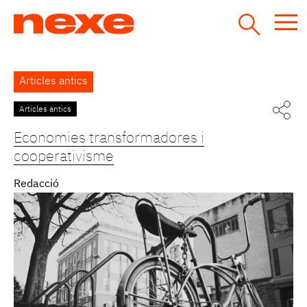
Jump
to
navigation
Back
Articles antics
to
top
Articles antics
Pàgines
Economies transformadores i
cooperativisme
Redacció