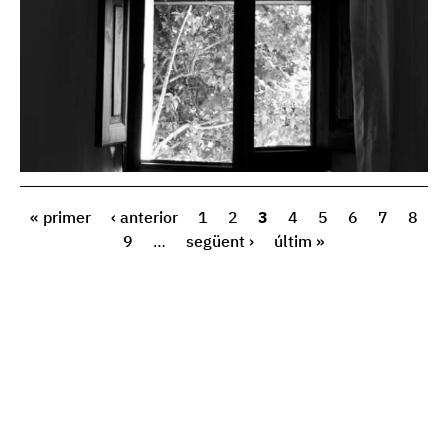
« primer
‹ anterior
1
2
3
4
5
6
7
8
9
…
següent ›
últim »