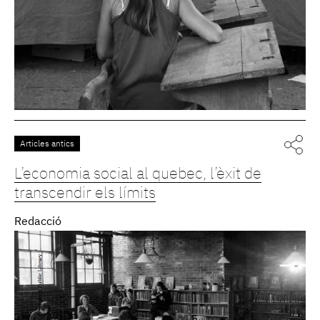
Articles antics
L’economia social al quebec, l’èxit de
transcendir els límits
Redacció