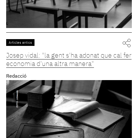
Articles antics
Josep vidal: "la gent s'ha adonat que cal fer
economia d'una altra manera"
Redacció