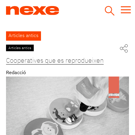
Jump
to
navigation
Back
Articles antics
to
top
Articles antics
Pàgines
Cooperatives que es reprodueixen
Redacció