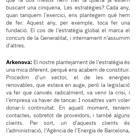
que fa dos mesos hem tret la quarta ja estem
buscant una cinquena. Les estratègies? Cada any,
quan tanquem l’exercici, ens plantegem què hem
de fer. Aquest any, per exemple, toca fer una
fundació. El cos de l’estratègia global el marca el
concurs de la Generalitat, i internament n’assumim
d’altres.
Arkenova:
El nostre plantejament de l’estratègia és
una mica diferent, perquè ens acabem de constituir.
Procedim d’un sector, el de les energies
renovables, que estava en auge, però la legislació
va fer que canviés radicalment, va venir la crisi, i
l’empresa va haver de tancar. I nosaltres vam voler
donar-li continuïtat. En aquell moment, teníem
contactes, sobretot de proveïdors, i també alguns
clients. Per sort, un d’aquests clients és
l’administració, l’Agència de l’Energia de Barcelona,