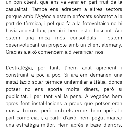
un bon client, que ens va venir en part fruit de la
casualitat. També ens adrecem a altres sectors
perquè amb l’Agència estem enfocats sobretot a la
part de tèrmica, i pel que fa a la fotovoltaica no hi
havia aquest flux, per això hem estat buscant. Ara
estem una mica més consolidats i estem
desenvolupant un projecte amb un client alemany.
Gràcies a això comencem a diversificar-nos.
L’estratègia, per tant, l’hem anat aprenent i
construint a poc a poc. Si ara em demanen una
instal·lació solar-tèrmica unifamiliar a Itàlia, doncs
potser no ens aporta molts diners, però sí
publicitat, i per tant val la pena. A vegades hem
après fent instal·lacions a preus que potser eren
massa baixos, però amb els errors hem après la
part comercial i, a partir d’això, hem pogut marcar
una estratègia millor. Hem après a base d’errors,