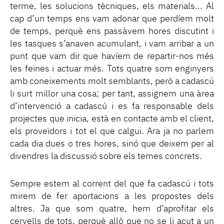
terme, les solucions tècniques, els materials... Al
cap d’un temps ens vam adonar que perdíem molt
de temps, perquè ens passàvem hores discutint i
les tasques s’anaven acumulant, i vam arribar a un
punt que vam dir que havíem de repartir-nos més
les feines i actuar més. Tots quatre som enginyers
amb coneixements molt semblants, però a cadascú
li surt millor una cosa; per tant, assignem una àrea
d’intervenció a cadascú i es fa responsable dels
projectes que inicia, està en contacte amb el client,
els proveïdors i tot el que calgui. Ara ja no parlem
cada dia dues o tres hores, sinó que deixem per al
divendres la discussió sobre els temes concrets.
Sempre estem al corrent del que fa cadascú i tots
mirem de fer aportacions a les propostes dels
altres. Ja que som quatre, hem d’aprofitar els
cervells de tots, perquè allò que no se li acut a un