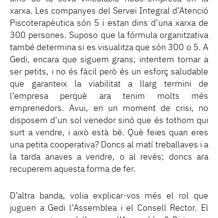
xarxa. Les companyes del Servei Integral d’Atenció
Piscoterapèutica són 5 i estan dins d’una xarxa de
300 persones. Suposo que la fórmula organitzativa
també determina si es visualitza que són 300 o 5. A
Gedi, encara que siguem grans, intentem tornar a
ser petits, i no és fàcil però és un esforç saludable
que garanteix la viabilitat a llarg termini de
l’empresa perquè ara tenim molts més
emprenedors. Avui, en un moment de crisi, no
disposem d’un sol venedor sinó que és tothom qui
surt a vendre, i això està bé. Què feies quan eres
una petita cooperativa? Doncs al matí treballaves i a
la tarda anaves a vendre, o al revés; doncs ara
recuperem aquesta forma de fer.
D’altra banda, volia explicar-vos més el rol que
juguen a Gedi l’Assemblea i el Consell Rector. El