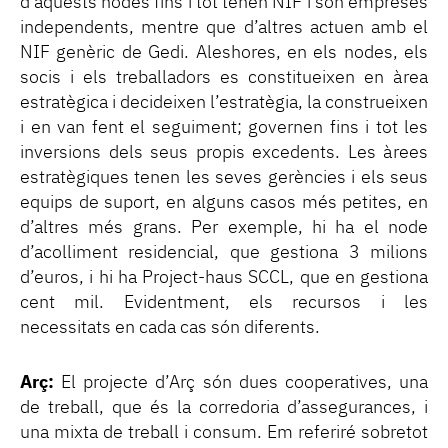
d’aquests nodes fins i tot tenen NIF i són empreses
independents, mentre que d’altres actuen amb el
NIF genèric de Gedi. Aleshores, en els nodes, els
socis i els treballadors es constitueixen en àrea
estratègica i decideixen l’estratègia, la construeixen
i en van fent el seguiment; governen fins i tot les
inversions dels seus propis excedents. Les àrees
estratègiques tenen les seves gerències i els seus
equips de suport, en alguns casos més petites, en
d’altres més grans. Per exemple, hi ha el node
d’acolliment residencial, que gestiona 3 milions
d’euros, i hi ha Project-haus SCCL, que en gestiona
cent mil. Evidentment, els recursos i les
necessitats en cada cas són diferents.
Arç:
El projecte d’Arç són dues cooperatives, una
de treball, que és la corredoria d’assegurances, i
una mixta de treball i consum. Em referiré sobretot