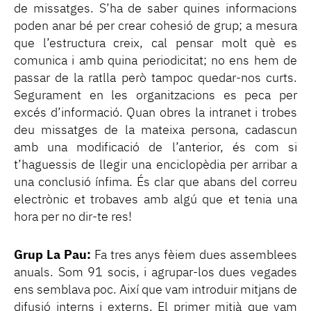
de missatges. S’ha de saber quines informacions
poden anar bé per crear cohesió de grup; a mesura
que l’estructura creix, cal pensar molt què es
comunica i amb quina periodicitat; no ens hem de
passar de la ratlla però tampoc quedar-nos curts.
Segurament en les organitzacions es peca per
excés d’informació. Quan obres la intranet i trobes
deu missatges de la mateixa persona, cadascun
amb una modificació de l’anterior, és com si
t’haguessis de llegir una enciclopèdia per arribar a
una conclusió ínfima. És clar que abans del correu
electrònic et trobaves amb algú que et tenia una
hora per no dir-te res!
Grup La Pau:
Fa tres anys fèiem dues assemblees
anuals. Som 91 socis, i agrupar-los dues vegades
ens semblava poc. Així que vam introduir mitjans de
difusió interns i externs. El primer mitjà que vam