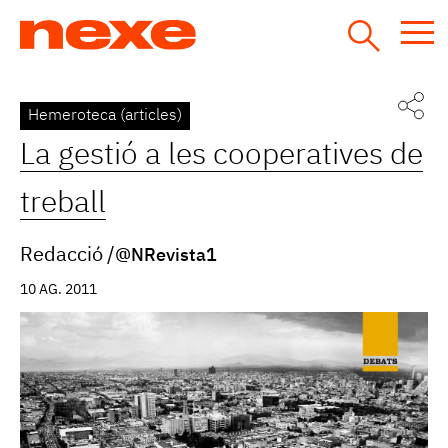
Jump
to
navigation
Back
Hemeroteca (articles)
to
La gestió a les cooperatives de
top
treball
Redacció
@NRevista1
10 AG. 2011