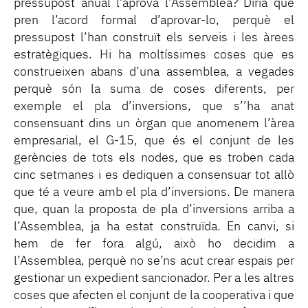
pressupost anual l’aprova l’Assemblea? Diria que
pren l’acord formal d’aprovar-lo, perquè el
pressupost l’han construït els serveis i les àrees
estratègiques. Hi ha moltíssimes coses que es
construeixen abans d’una assemblea, a vegades
perquè són la suma de coses diferents, per
exemple el pla d’inversions, que s’’ha anat
consensuant dins un òrgan que anomenem l’àrea
empresarial, el G-15, que és el conjunt de les
gerències de tots els nodes, que es troben cada
cinc setmanes i es dediquen a consensuar tot allò
que té a veure amb el pla d’inversions. De manera
que, quan la proposta de pla d’inversions arriba a
l’Assemblea, ja ha estat construïda. En canvi, si
hem de fer fora algú, això ho decidim a
l’Assemblea, perquè no se’ns acut crear espais per
gestionar un expedient sancionador. Per a les altres
coses que afecten el conjunt de la cooperativa i que