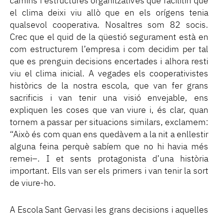
camins i estructures organitzatives que facilitin que
el clima deixi viu allò que en els orígens tenia
qualsevol cooperativa. Nosaltres som 82 socis.
Crec que el quid de la qüestió segurament està en
com estructurem l’empresa i com decidim per tal
que es prenguin decisions encertades i alhora resti
viu el clima inicial. A vegades els cooperativistes
històrics de la nostra escola, que van fer grans
sacrificis i van tenir una visió envejable, ens
expliquen les coses que van viure i, és clar, quan
tornem a passar per situacions similars, exclamem:
“Això és com quan ens quedàvem a la nit a enllestir
alguna feina perquè sabíem que no hi havia més
remei–. I et sents protagonista d’una història
important. Ells van ser els primers i van tenir la sort
de viure-ho.
A Escola Sant Gervasi les grans decisions i aquelles