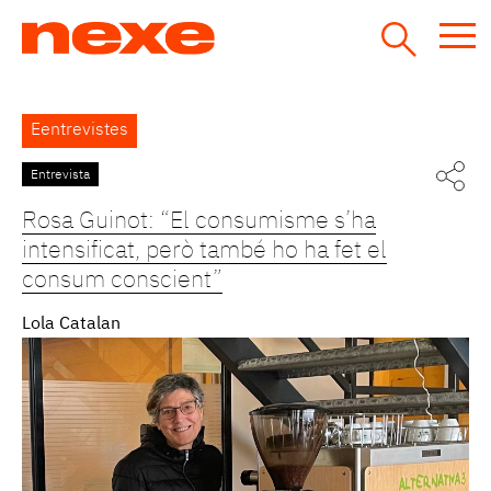
Jump
to
navigation
Back
Eentrevistes
to
top
Entrevista
Pàgines
Rosa Guinot: “El consumisme s’ha
intensificat, però també ho ha fet el
consum conscient”
Lola Catalan