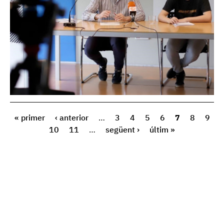
« primer
‹ anterior
…
3
4
5
6
7
8
9
10
11
…
següent ›
últim »