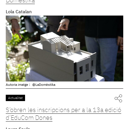
Domèstika
Lola Catalan
Autoria imatge :
@LaDomèstika
Actualitat
S’obren les inscripcions per a la 13a edició
d’EduCom Dones