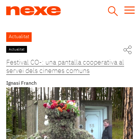
Jump
to
navigation
Back
Actualitat
to
top
Actualitat
Pàgines
Festival CO-: una pantalla cooperativa al
servei dels cinemes comuns
Ignasi Franch