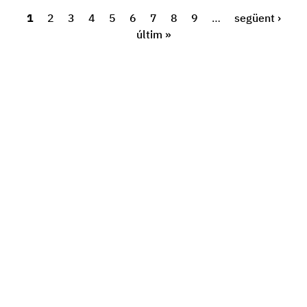
1
2
3
4
5
6
7
8
9
…
següent ›
últim »