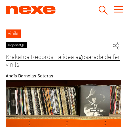
Jump
to
navigation
Back
vinils
to
top
Reportatge
Krakatoa Records: la idea agosarada de fer
vinils
Anaïs Barnolas Soteras