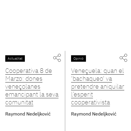
Actualitat
Opinió
Cooperativa 8 de
Veneçuela: quan el
Marzo: dones
'bachaqueo' va
veneçolanes
pretendre aniquilar
emancipant la seva
l’esperit
comunitat
cooperativista
Raymond Nedeljković
Raymond Nedeljković