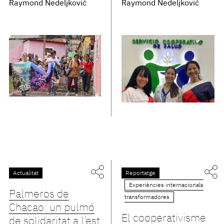
Raymond Nedeljković
Raymond Nedeljković
Actualitat
Reportatge
Experiències internacionals
Palmeros de
transformadores
Chacao: un pulmó
El cooperativisme
de solidaritat a l’est