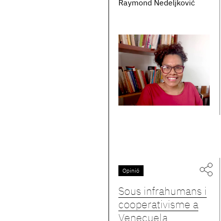
Raymond Nedeljković
Opinió
Sous infrahumans i
cooperativisme a
Veneçuela