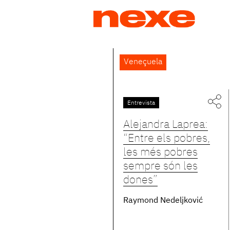
Jump
to
navigation
Back
Veneçuela
to
top
Entrevista
Alejandra Laprea:
“Entre els pobres,
les més pobres
sempre són les
dones”
Raymond Nedeljković