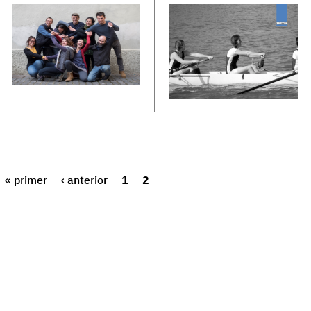
« primer
‹ anterior
1
2