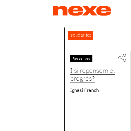
Jump
to
navigation
Back
solidaritat
to
top
Ressenyes
Pàgines
I si repensem el
progrés?
Ignasi Franch