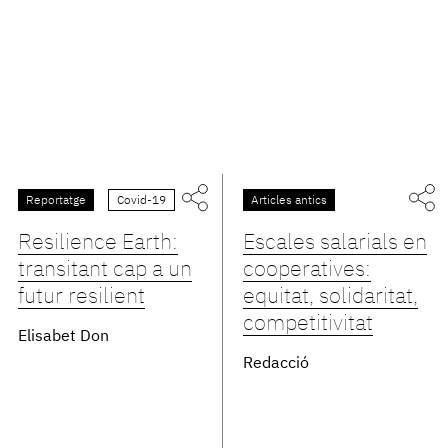
Reportatge
Covid-19
Articles antics
Resilience Earth:
Escales salarials en
transitant cap a un
cooperatives:
futur resilient
equitat, solidaritat,
competitivitat
Elisabet Don
Redacció