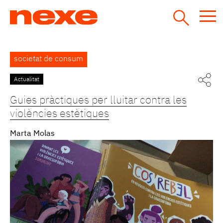
Jump
to
navigation
Back
societat de consum
to
top
Actualitat
Guies pràctiques per lluitar contra les
violències estètiques
Marta Molas