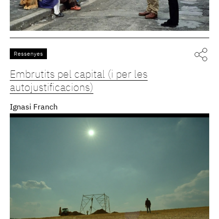
Ressenyes
Embrutits pel capital (i per les
autojustificacions)
Ignasi Franch