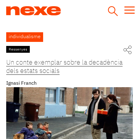
Jump
to
navigation
Back
individualisme
to
top
Ressenyes
Un conte exemplar sobre la decadència
dels estats socials
Ignasi Franch