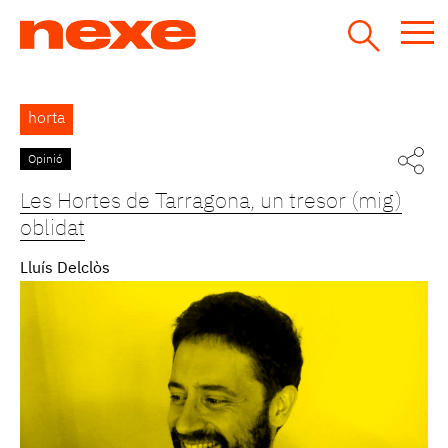
Jump
to
navigation
Back
horta
to
top
Opinió
Les Hortes de Tarragona, un tresor (mig)
oblidat
Lluís Delclòs