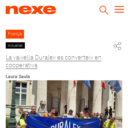
Jump
to
navigation
Back
França
to
top
Actualitat
La vaixella Duralex es converteix en
cooperativa
Laura Saula